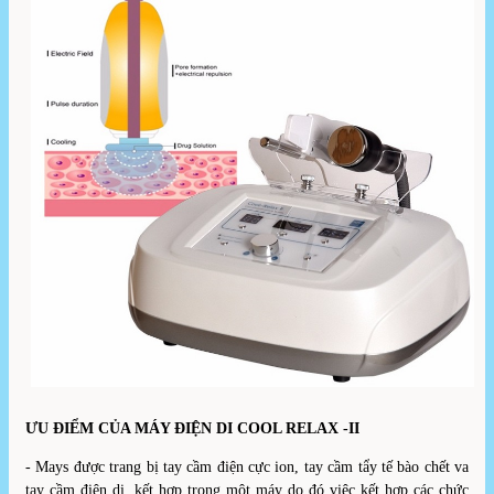
ƯU ĐIỂM CỦA MÁY ĐIỆN DI COOL RELAX -II
- Mays được trang bị tay cầm điện cực ion, tay cầm tẩy tế bào chết va
tay cầm điện di. kết hợp trong một máy do đó việc kết hợp các chức