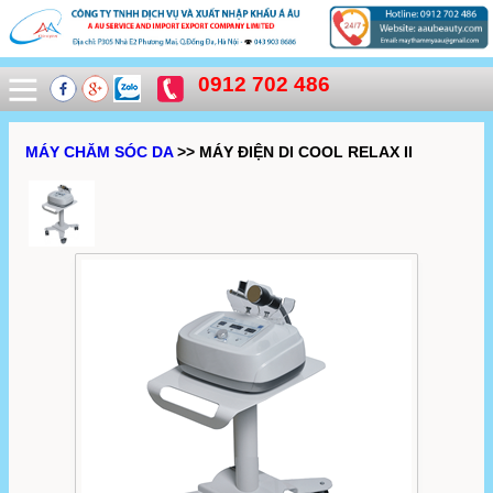
0912 702 486
MÁY CHĂM SÓC DA
>> MÁY ĐIỆN DI COOL RELAX II