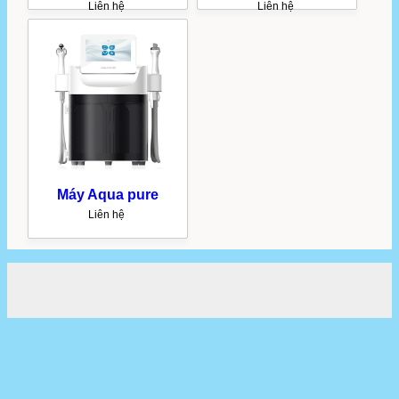
Liên hệ
Liên hệ
Máy Aqua pure
Liên hệ
CÔNG TY TNHH DỊCH VỤ VÀ XUẤT NHẬP KHẨU Á ÂU
Add : Nhà E2 Phương Mai, Q.Đống Đa, Hà Nội
Tel: 024 3903 8686 ; Hotline: 0902 100329
Điện thoại: 04 390 8686 - Mobile: 0912 702 486
Website: aaubeauty.com - Email: maythammyaau@gmail.com