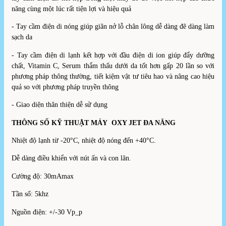
năng cùng một lúc rất tiện lợi và hiệu quả
- Tay cầm điện di nóng giúp giãn nở lỗ chân lông dễ dàng đẽ dàng làm
sạch da
- Tay cầm điện di lạnh kết hợp với đầu điện di ion giúp đẩy dưỡng
chất, Vitamin C, Serum thẩm thấu dưới da tốt hơn gấp 20 lần so với
phương pháp thông thường, tiết kiệm vật tư tiêu hao và nâng cao hiệu
quả so với phương pháp truyền thông
- Giao diện thân thiện dễ sử dụng
THÔNG SỐ KỸ THUẬT MÁY OXY JET ĐA NĂNG
Nhiệt độ lạnh từ -20°C, nhiệt độ nóng đến +40°C.
Dễ dàng điều khiển với nút ấn và con lăn.
Cường độ: 30mAmax
Tần số: 5khz
Nguồn điện: +/-30 Vp_p