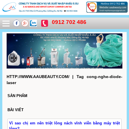
0912 702 486
HTTP://WWW.AAUBEAUTY.COM/ | Tag cong-nghe-diode-
laser
SẢN PHẨM
BÀI VIẾT
Vì sao chị em nên triệt lông nách vĩnh viễn bằng máy triệt
lông?