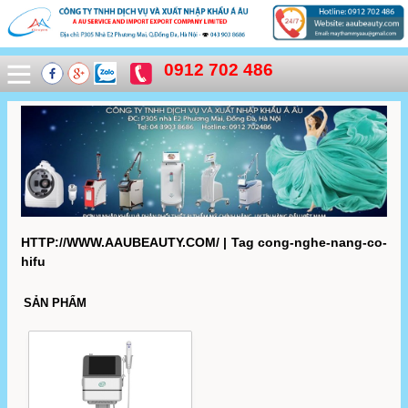
0912 702 486
HTTP://WWW.AAUBEAUTY.COM/ | Tag cong-nghe-nang-co-
hifu
SẢN PHẨM