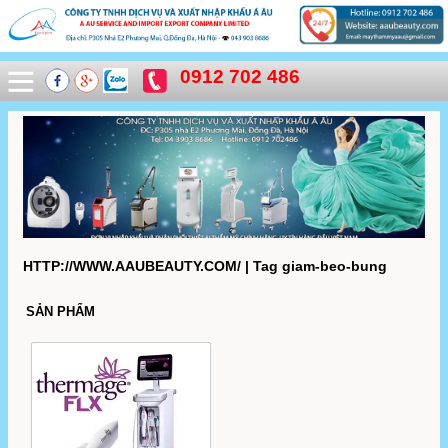
0912 702 486
HTTP://WWW.AAUBEAUTY.COM/ | Tag giam-beo-bung
SẢN PHẨM