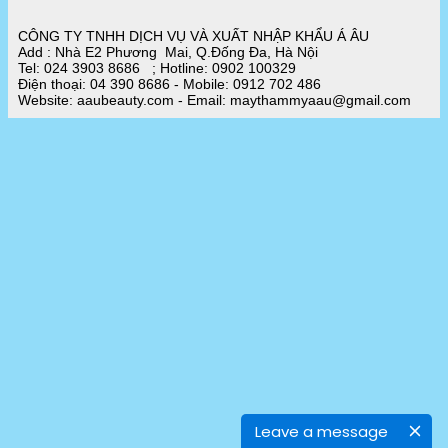
CÔNG TY TNHH DỊCH VỤ VÀ XUẤT NHẬP KHẨU Á ÂU
Add : Nhà E2 Phương Mai, Q.Đống Đa, Hà Nội
Tel: 024 3903 8686 ; Hotline: 0902 100329
Điện thoại: 04 390 8686 - Mobile: 0912 702 486
Website: aaubeauty.com - Email: maythammyaau@gmail.com
Leave a message