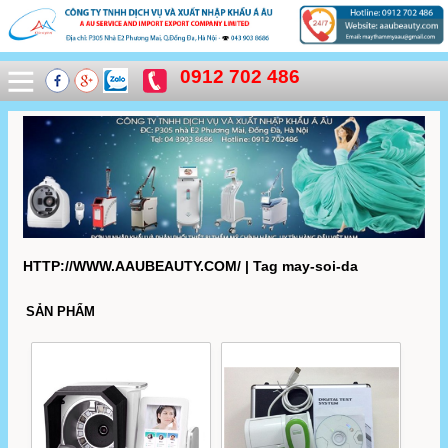
0912 702 486
HTTP://WWW.AAUBEAUTY.COM/ | Tag may-soi-da
SẢN PHẨM