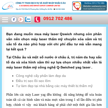
0912 702 486
Bạn đang muốn mua máy laser Qswich nhưng còn phân
vân nên chọn máy laser thẩm mỹ chuyên xóa xăm và trị
sắc tố da nào phù hợp với chi phí đầu tư mà vẫn mang
lại kết quả ?
Tại Châu âu và một số nước ở châu á, trị nám da hay sắc
tố da và xóa hình xăm thì sự lựa chọn nhiều nhất vẫn lá
máy laser thẩm mỹ công nghệ Q-Swiched yag laser .
Công nghệ cấy phấn làm đẹp da
Điều trị sẹo lồi sẹo lõm
Tự làm đẹp tại nhà bằng các máy thiết bị thẩm mỹ
Phần lớn các máy Laser yag đều không đủ năng lượng để xóa hoàn
toàn tất cả các hình xăm và màu mực xăm trong 1 số lần điều trị phù
hợp, chính vì vậy mà khách hàng sẽ phải chờ một thời gia lâu hơn