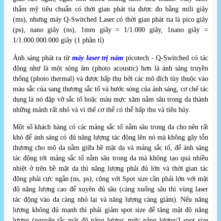
thẩm mỹ tiêu chuẩn có thời gian phát tia được đo bằng mili giây
(ms), nhưng máy Q-Switched Laser có thời gian phát tia là pico giây
(ps), nano giây (ns), 1mm giây = 1/1.000 giây, 1nano giây =
1/1.000.000.000 giây (1 phần tỉ)
Ánh sáng phát ra từ
máy laser trị nám
picotech - Q-Switched có tác
động như là một sóng âm (photo acoustic) hơn là ánh sáng truyền
thống (photo thermal) và được hấp thụ bởi các mô đích tùy thuộc vào
màu sắc của sang thương sắc tố và bước sóng của ánh sáng, cơ chế tác
dụng là nó đập vỡ sắc tố hoặc màu mực xăm nằm sâu trong da thành
những mảnh rất nhỏ và vì thế cơ thể có thể hấp thu và tiêu hủy.
Một số khách hàng có các mảng sắc tố nằm sâu trong da cho nên rất
khó để ánh sáng có đủ năng lượng tác động lên nó mà không gây tổn
thương cho mô da nằm giữa bề mặt da và mảng sắc tố, để ánh sáng
tác động tới mảng sắc tố nằm sâu trong da mà không tạo quá nhiều
nhiệt ở trên bề mặt da thì năng lượng phải đủ lớn và thời gian tác
động phải cực ngắn (ns, ps), cộng với Spot size cần phải lớn với mật
độ năng lượng cao để xuyên đủ sâu (càng xuống sâu thì vùng laser
tác động vào da càng nhỏ lại và năng lượng càng giảm). Nếu năng
lượng không đủ mạnh thì phải giảm spot size để tăng mật độ năng
lượng (nguyên tắc mật độ năng lượng: mức năng lượng/1 spot size