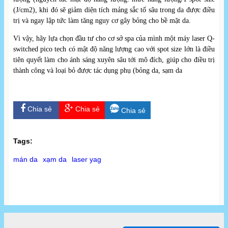
(J/cm2), khi đó sẽ giảm diện tích mảng sắc tố sâu trong da được điều
trị và ngay lập tức làm tăng nguy cơ gây bỏng cho bề mặt da.
Vì vậy, hãy lựa chọn đầu tư cho cơ sở spa của mình một máy laser Q-
switched pico tech có mật độ năng lượng cao với spot size lớn là điều
tiên quyết làm cho ánh sáng xuyên sâu tới mô đích, giúp cho điều trị
thành công và loại bỏ được tác dụng phụ (bỏng da, sạm da
Chia sẻ
Chia sẻ
Chia sẻ
Tags:
mán da
xạm da
laser yag