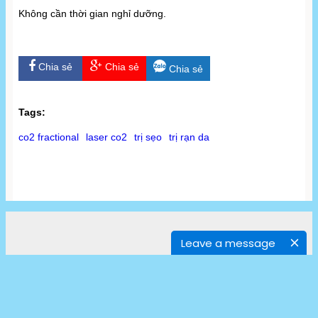
Không cần thời gian nghỉ dưỡng.
Chia sẻ
Chia sẻ
Chia sẻ
Tags:
co2 fractional
laser co2
trị sẹo
trị rạn da
Leave a message
CÔNG TY TNHH DỊCH VỤ VÀ XUẤT NHẬP KHẨU Á ÂU
Add : Nhà E2 Phương Mai, Q.Đống Đa, Hà Nội
Tel: 024 3903 8686 ; Hotline: 0902 100329
Điện thoại: 04 390 8686 - Mobile: 0912 702 486
Website: aaubeauty.com - Email: maythammyaau@gmail.com