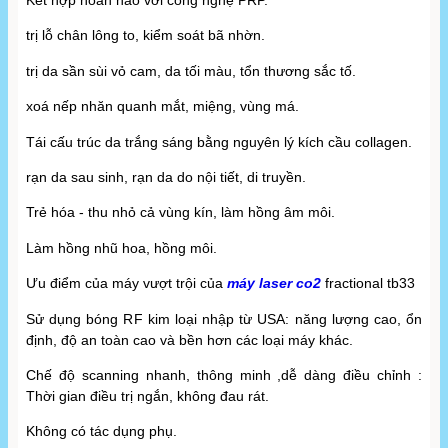
Kết hợp hoàn hảo với công nghệ PRP.
trị lỗ chân lông to, kiểm soát bã nhờn.
trị da sần sùi vỏ cam, da tối màu, tổn thương sắc tố.
xoá nếp nhăn quanh mắt, miệng, vùng má.
Tái cấu trúc da trắng sáng bằng nguyên lý kích cầu collagen.
rạn da sau sinh, rạn da do nội tiết, di truyền.
Trẻ hóa - thu nhỏ cả vùng kín, làm hồng âm môi.
Làm hồng nhũ hoa, hồng môi.
Ưu điểm của máy vượt trội của
máy laser co2
fractional tb33
Sử dụng bóng RF kim loại nhập từ USA: năng lượng cao, ổn
định, độ an toàn cao và bền hơn các loại máy khác.
Chế độ scanning nhanh, thông minh ,dễ dàng điều chỉnh :
Thời gian điều trị ngắn, không đau rát.
Không có tác dụng phụ.