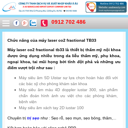
0912 702 486
Chức năng của máy laser co2 fractional TB33
Máy laser co2 fractional tb33 là thiết bị thẩm mỹ nội khoa
được ứng dụng nhiều trong da liễu thẩm mỹ, phụ khoa,
ngoại khoa, tai mũi họng bởi tính đột phá và những ưu
điểm vượt trội như sau :
Máy siêu âm 5D Uistar sự lựa chọn hoàn hảo đối với
các bác sỹ cho phòng khám sản khoa
Máy siêu âm màu 4D doppler iustar 300, sản phẩm
chấn đoán hình ảnh ưu việt cho các phòng khám,
bệnh viện
Máy siêu âm xách tay 2D iustar 100
Chuyên trị
trị sẹo
như : Sẹo rỗ, sẹo mụn, sẹo bỏng, thâm,...