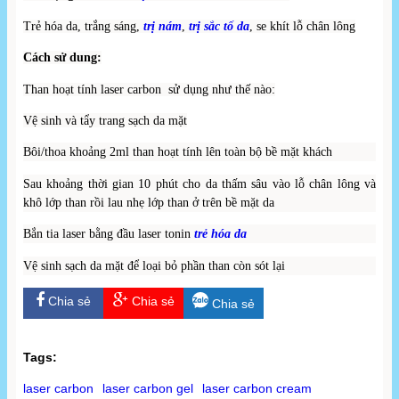
Trẻ hóa da, trắng sáng,
trị nám
,
trị sắc tố da
, se khít lỗ chân lông
Cách sử dung:
Than hoạt tính laser carbon sử dụng như thế nào:
Vệ sinh và tẩy trang sạch da mặt
Bôi/thoa khoảng 2ml than hoạt tính lên toàn bộ bề mặt khách
Sau khoảng thời gian 10 phút cho da thấm sâu vào lỗ chân lông và
khô lớp than rồi lau nhẹ lớp than ở trên bề mặt da
Bắn tia laser bằng đầu laser tonin
trẻ hóa da
Vệ sinh sạch da mặt để loại bỏ phần than còn sót lại
Chia sẻ
Chia sẻ
Chia sẻ
Tags:
laser carbon
laser carbon gel
laser carbon cream