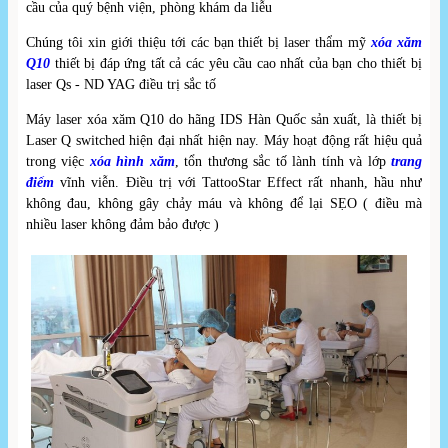
cầu của quý bệnh viện, phòng khám da liễu
Chúng tôi xin giới thiệu tới các bạn thiết bị laser thẩm mỹ
xóa xăm
Q10
thiết bị đáp ứng tất cả các yêu cầu cao nhất của bạn cho thiết bị
laser Qs - ND YAG điều trị sắc tố
Máy laser xóa xăm Q10 do hãng IDS Hàn Quốc sản xuất, là thiết bị
Laser Q switched hiện đại nhất hiện nay. Máy hoạt động rất hiệu quả
trong việc
xóa hình xăm
, tổn thương sắc tố lành tính và lớp
trang
điểm
vĩnh viễn. Điều trị với TattooStar Effect rất nhanh, hầu như
không đau, không gây chảy máu và không để lại SẸO ( điều mà
nhiều laser không đảm bảo được )