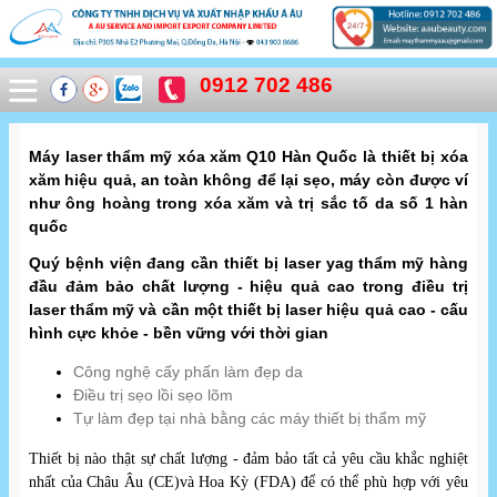
0912 702 486
Máy laser thẩm mỹ xóa xăm Q10 Hàn Quốc là thiết bị xóa
xăm hiệu quả, an toàn không để lại sẹo, máy còn được ví
như ông hoàng trong xóa xăm và trị sắc tố da số 1 hàn
quốc
Quý bệnh viện đang cần thiết bị laser yag thẩm mỹ hàng
đầu đảm bảo chất lượng - hiệu quả cao trong điều trị
laser thẩm mỹ và cần một thiết bị laser hiệu quả cao - cấu
hình cực khỏe - bền vững với thời gian
Công nghệ cấy phấn làm đẹp da
Điều trị sẹo lồi sẹo lõm
Tự làm đẹp tại nhà bằng các máy thiết bị thẩm mỹ
Thiết bị nào thật sự chất lượng - đảm bảo tất cả yêu cầu khắc nghiệt
nhất của Châu Âu (CE)và Hoa Kỳ (FDA) để có thể phù hợp với yêu