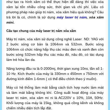
như tạo ra hình xăm có thể thực hiện dễ dàng thì việc xóa
xăm lại tốn nhiều công sức, thời gian và chi phí. Liệu có
phương pháp nào giúp trị nám, xóa xăm hiệu quả không? Câu
trả lời là có, chính là sử dụng
máy laser trị nám
, xóa xăm
mini.
Cấu tạo chung của máy laser trị nám xóa xăm
Máy trị nám, xóa xăm sử dụng công nghệ Laser ND: YAG với
2 bước sóng cơ bản là 1064nm và 532nm. Bước sóng
1064nm có chức năng hấp thụ các màu đen và xanh đen còn
bước sóng 532nm hấp thu các màu đỏ, nâu đỏ, có tác dụng
làm trẻ hóa làn da.
Năng lượng đầu ra là 0-2000mj, thời gian xung 10ns, tần số 1-
10 Hz. Kích thước của máy là 330mm x 450mm x 750mm với
đường kính điểm 1-6mm ( có thể điều chỉnh theo ý muốn).
Máy có hệ thống làm mát bằng cách tích hợp nước làm mát
và làm mát bằng không khí. Công suất hoạt động của máy
laser trị nám, xóa xăm mi ni là AC220V ± 10%, 10A, 50Hz.
Khối lượng của máy là 15kg, không quá cồng kềnh và không
chiếm nhiều diện tích lắp đặt.