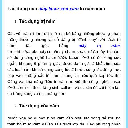
Tác dụng của
máy laser xóa xăm
trị nám mini
Tác dụng trị nám
Các vết nám lì lợm rất khó loại bỏ bằng những phương pháp
thông thường nhưng lại dễ dàng bị “đánh bay” với cách trị
nám tận gốc bằng
máy trị nám
'
href=http://aaubeauty.com/may-cham-soc-da-47>máy trị nám
sử dụng công nghệ Laser YAG
. Laser
YAG có độ xung cực
ngắn, khoảng 6 phần tỷ giây, được đánh giá là khắc tinh của
các loại nám khi sử dụng cùng lúc 2 bước sóng tác động trực
tiếp vào những sắc tố nám, mang lại hiệu quả kép tức thì.
Cùng với khả năng điều trị nám ưu việt thì công nghệ Laser
YAG còn kích thích tăng sinh collaen và elastin để cải thiện làn
da trắng sáng và mịn màng hơn.
Tác dụng xóa xăm
Muốn xóa bỏ đi một hình xăm cần phải tác động để loại bỏ
toàn bộ mực xăm đã ăn sâu dưới lớp da. Các phương pháp