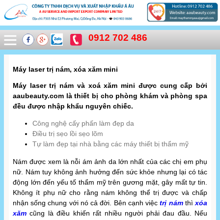
0912 702 486
Máy laser trị nám, xóa xăm mini
Máy laser trị nám và xoá xăm mini được cung cấp bởi
aaubeauty.com là thiết bị cho phòng khám và phòng spa
đều được nhập khẩu nguyên chiếc.
Công nghệ cấy phấn làm đẹp da
Điều trị sẹo lồi sẹo lõm
Tự làm đẹp tại nhà bằng các máy thiết bị thẩm mỹ
Nám được xem là nỗi ám ảnh da lớn nhất của các chị em phụ
nữ. Nám tuy không ảnh hưởng đến sức khỏe nhưng lại có tác
động lớn đến yếu tố thẩm mỹ trên gương mặt, gây mất tự tin.
Không ít phụ nữ cho rằng nám không thể trị được và chấp
nhận sống chung với nó cả đời. Bên cạnh việc
trị nám
thì
xóa
xăm
cũng là điều khiến rất nhiều người phải đau đầu. Nếu