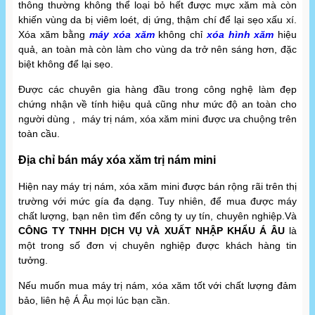
thông thường không thể loại bỏ hết được mực xăm mà còn
khiến vùng da bị viêm loét, dị ứng, thậm chí để lại sẹo xấu xí.
Xóa xăm bằng
máy xóa xăm
không chỉ
xóa hình xăm
hiệu
quả, an toàn mà còn làm cho vùng da trở nên sáng hơn, đặc
biệt không để lại sẹo.
Được các chuyên gia hàng đầu trong công nghệ làm đẹp
chứng nhận về tính hiệu quả cũng như mức độ an toàn cho
người dùng , máy trị nám, xóa xăm mini được ưa chuộng trên
toàn cầu.
Địa chỉ bán máy xóa xăm trị nám mini
Hiện nay máy trị nám, xóa xăm mini được bán rộng rãi trên thị
trường với mức gía đa dạng. Tuy nhiên, để mua được máy
chất lượng, bạn nên tìm đến công ty uy tín, chuyên nghiệp.Và
CÔNG TY TNHH DỊCH VỤ VÀ XUẤT NHẬP KHẨU Á ÂU
là
một trong số đơn vị chuyên nghiệp được khách hàng tin
tưởng.
Nếu muốn mua máy trị nám, xóa xăm tốt với chất lượng đảm
bảo, liên hệ Á Âu mọi lúc bạn cần.