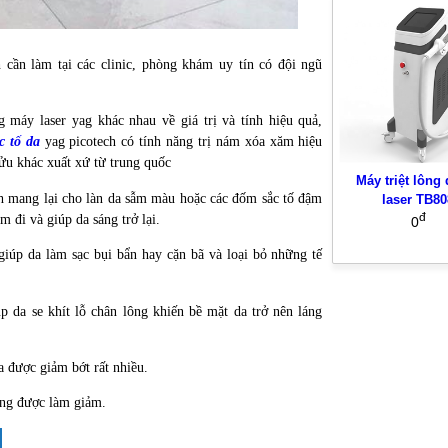
h cần làm tại các clinic, phòng khám uy tín có đội ngũ
 máy laser yag khác nhau về giá trị và tính hiệu quả,
ắc tố da
yag picotech có tính năng trị nám xóa xăm hiệu
hửu khác xuất xứ từ trung quốc
Máy triệt lông
ch mang lại cho làn da sẫm màu hoặc các đốm sắc tố đậm
laser TB80
đ
 đi và giúp da sáng trở lại.
0
 giúp da làm sạc bụi bẩn hay cặn bã và loại bỏ những tế
p da se khít lỗ chân lông khiến bề mặt da trở nên láng
a được giảm bớt rất nhiều.
ũng được làm giảm.