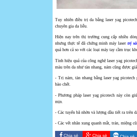
Tuy nhiên điều trị da bằng laser yag picotec
chuyên gia da liễu.
Hiện nay trên thị trường cung cấp nhiều dòng
nhưng thực tế đã chứng minh máy laser
trị s
quả hơn cả so với các loại máy tay cầm trục k
Tính hiệu quả của công nghệ laser yag picote
màu trên da như tàn nhang, nám cũng được giảm
- Trị nám, tàn nhang bằng laser yag picotech
bào chết.
- Phương pháp laser yag picotech này còn giú
mịn.
- Các tuyến bã nhờn và lượng dầu tiết ra trên d
- Các vết nhăn xung quanh mắt, trán, miệng c
Chia sẻ
Chia sẻ
Chia sẻ