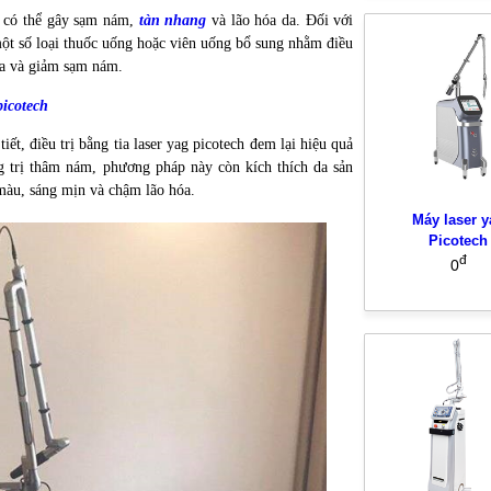
tố có thể gây sạm nám,
tàn nhang
và lão hóa da. Đối với
một số loại thuốc uống hoặc viên uống bổ sung nhằm điều
da và giảm sạm nám.
picotech
iết, điều trị bằng tia laser yag picotech đem lại hiệu quả
g trị thâm nám, phương pháp này còn kích thích da sản
 màu, sáng mịn và chậm lão hóa.
Máy laser y
Picotech
đ
0