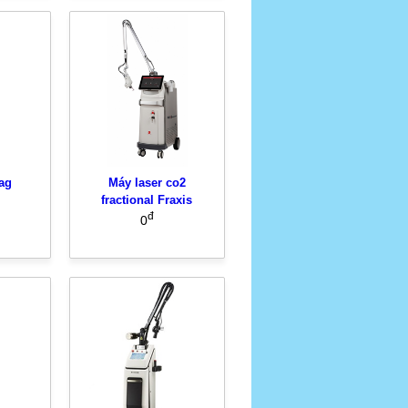
ag
Máy laser co2
fractional Fraxis
đ
0