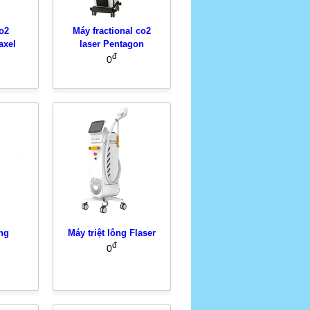
o2
Máy fractional co2
axel
laser Pentagon
đ
0
ông
Máy triệt lông Flaser
đ
0