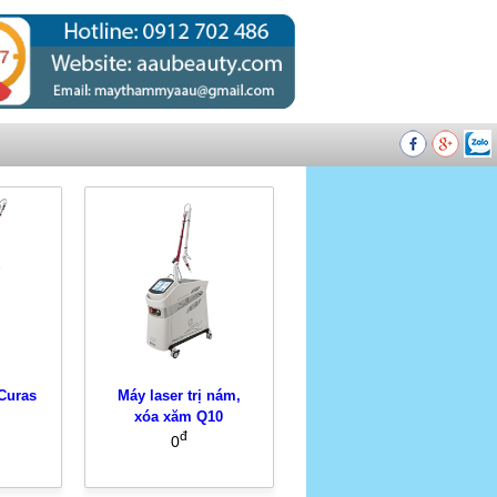
Curas
Máy laser trị nám,
xóa xăm Q10
đ
0