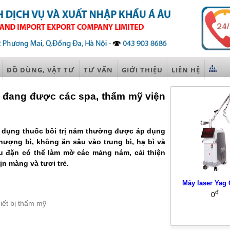
ĐỒ DÙNG, VẬT TƯ
TƯ VẤN
GIỚI THIỆU
LIÊN HỆ
 đang được các spa, thẩm mỹ viện
ử dụng thuốc bôi trị nám thường được áp dụng
ượng bì, không ăn sâu vào trung bì, hạ bì và
u đặn có thể làm mờ các mảng nám, cải thiện
ịn màng và tươi trẻ.
Máy laser Yag 
đ
0
iết bị thẩm mỹ