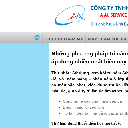
THIẾT BỊ THẨM MỸ
MÁY CHĂM SÓC DA
Những phương pháp trị nám
áp dụng nhiều nhất hiện nay
Thứ nhất: Sử dụng kem bôi trị nám S
đối với nám mảng – chân nám ở lớp th
có màu sắc nhạt. việc dùng thuốc đề
màu da, giúp duy trì làn da ẩm mượt, m
Công nghệ cấy phấn làm đẹp da
Điều trị sẹo lồi sẹo lõm
Tự làm đẹp tại nhà bằng các máy th
Thứ hai: dùng thuốc điều hòa nội tiết tố