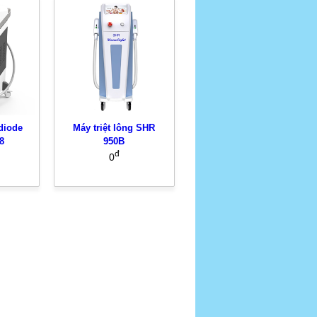
 diode
Máy triệt lông SHR
8
950B
đ
0