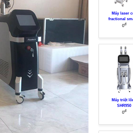
Máy laser c
fractional sm
đ
0
Máy triệt l
SHR950
đ
0