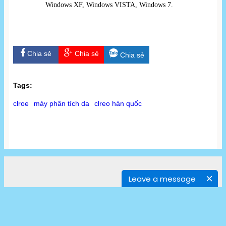
Windows XF, Windows VISTA, Windows 7.
Chia sẻ
Chia sẻ
Chia sẻ
Tags:
clroe
máy phân tích da
clreo hàn quốc
Leave a message
CÔNG TY TNHH DỊCH VỤ VÀ XUẤT NHẬP KHẨU Á ÂU
Add : Nhà E2 Phương Mai, Q.Đống Đa, Hà Nội
Tel: 024 3903 8686 ; Hotline: 0902 100329
Điện thoại: 04 390 8686 - Mobile: 0912 702 486