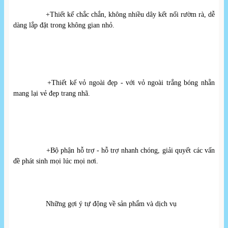
+Thiết kế chắc chắn, không nhiều dây kết nối rườm rà, dễ 
dàng lắp đặt trong không gian nhỏ.
+Thiết kế vỏ ngoài đẹp - với vỏ ngoài trắng bóng nhẵn 
mang lại vẻ đẹp trang nhã.
+Bộ phận hỗ trợ - hỗ trợ nhanh chóng, giải quyết các vấn 
đề phát sinh mọi lúc mọi nơi.
Những gợi ý tự động về sản phẩm và dịch vụ