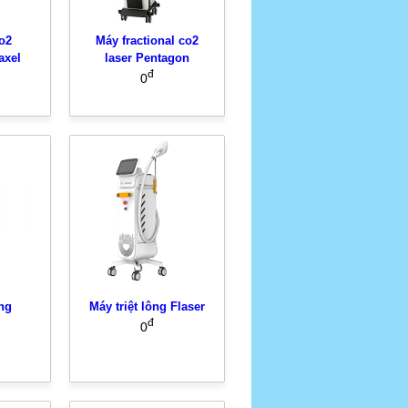
o2
Máy fractional co2
axel
laser Pentagon
đ
0
ông
Máy triệt lông Flaser
đ
0