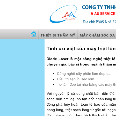
THIẾT BỊ THẨM MỸ
MÁY CHĂM SÓC DA
Tính ưu việt của máy triệt lô
Diode Laser là một công nghệ triệt lô
chuyên gia, bác sĩ trong ngành thẩm m
Công nghệ cấy phấn làm đẹp da
Điều trị sẹo lồi sẹo lõm
Tự làm đẹp tại nhà bằng các máy th
Với nguyên lý sử dụng chất bán dẫn điệ
sóng 808 nm loại bỏ tận gốc chân lông từ
động phá hủy hoàn toàn tế bào của mầ
nang lông, triệt sạch lông từ gốc tới ng
đó, collagen còn được kích thích nhằm tái