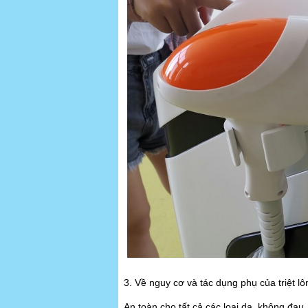
3. Về nguy cơ và tác dụng phụ của triệt lô
An toàn cho tất cả các loại da, không đau,