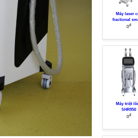
Máy laser c
fractional sm
đ
0
Máy triệt l
SHR950
đ
0