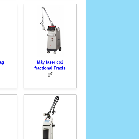
ag
Máy laser co2
fractional Fraxis
đ
0