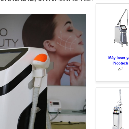
Máy laser y
Picotech
đ
0