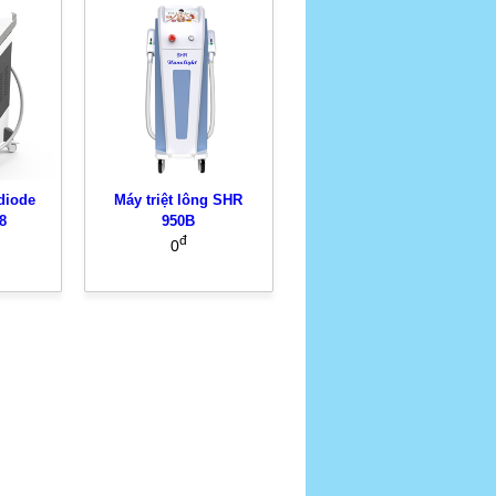
 diode
Máy triệt lông SHR
8
950B
đ
0