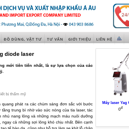
ĐỒ DÙNG, VẬT TƯ
TƯ VẤN
GIỚI THIỆU
LIÊN HỆ
ng diode laser
ng mới tiên tiến nhất, là sự lựa chọn của các
ỹ.
iết bị thẩm mỹ
Máy laser Yag 
n quang phát ra các chùm sáng đơn sắc với bước
đ
0
 tầng trung bì nhờ vào sức nóng của tia laser, tác
m nhú nang lông và những mạch máu nuôi dưỡng
ọn, ngay cả những sợi lông khó chịu nhất. Bên cạnh
 tạo tế bào da, cũng như hỗ trợ làm se khít lỗ chân