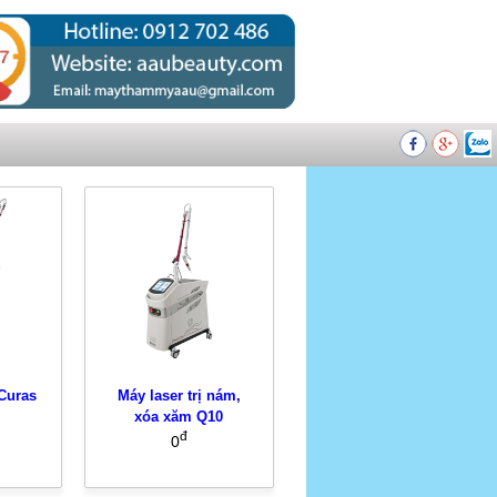
Curas
Máy laser trị nám,
xóa xăm Q10
đ
0