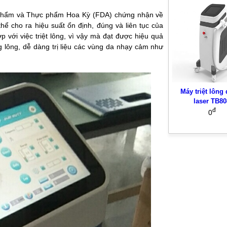
 phẩm và Thực phẩm Hoa Kỳ (FDA) chứng nhận về
hể cho ra hiệu suất ổn định, đúng và liên tục của
 với việc triệt lông, vì vậy mà đạt được hiệu quả
g lông, dễ dàng trị liệu các vùng da nhạy cảm như
Máy triệt lông
laser TB80
đ
0