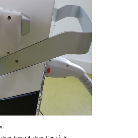
ng:
 không bỏng rát, không tăng sắc tố.