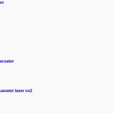
on
E
acuator
avator laser co2