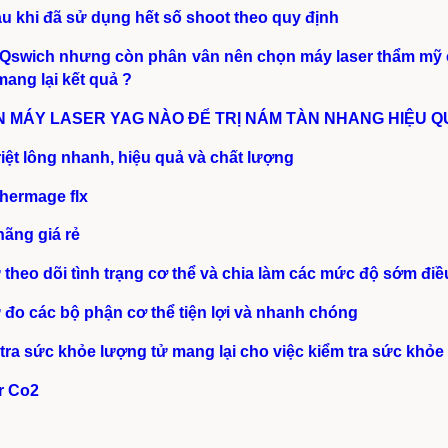
u khi đã sử dụng hết số shoot theo quy định
wich nhưng còn phân vân nên chọn máy laser thẩm mỹ ch
mang lại kết quả ?
 MÁY LASER YAG NÀO ĐỂ TRỊ NÁM TÀN NHANG HIỆU Q
ệt lông nhanh, hiệu quả và chất lượng
hermage flx
hãng giá rẻ
heo dõi tình trạng cơ thể và chia làm các mức độ sớm điề
đo các bộ phận cơ thể tiện lợi và nhanh chóng
a sức khỏe lượng tử mang lại cho việc kiểm tra sức khỏe
r Co2