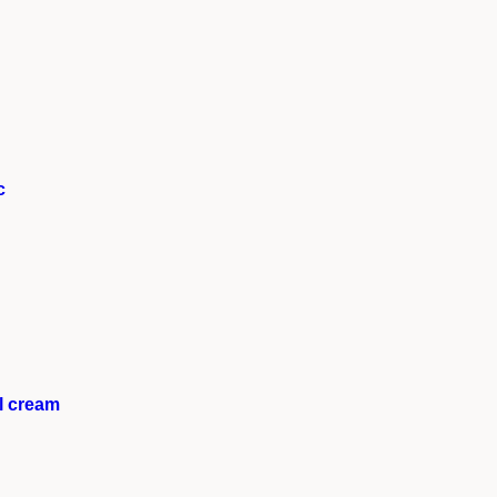
c
l cream