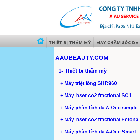
THIẾT BỊ THẨM MỸ
MÁY CHĂM SÓC DA
AAUBEAUTY.COM
1- Thiết bị thẩm mỹ
+ Máy triệt lông SHR960
+ Máy laser co2 fractional SC1
+ Máy phân tích da A-One simple
+ Máy laser co2 fractional Fotona
+ Máy phân tích da A-One Smart