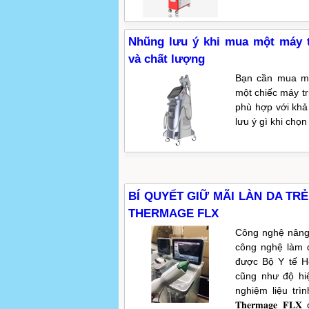
Nhũng lưu ý khi mua một máy t
và chất lượng
Bạn cần mua má
một chiếc máy tr
phù hợp với khả
lưu ý gì khi chọn
BÍ QUYẾT GIỮ MÃI LÀN DA TR
THERMAGE FLX
Công nghệ nâng cơ 
công nghệ làm đ
được Bộ Y tế H
cũng như độ hiệ
nghiệm liệu tr
𝐓𝐡𝐞𝐫𝐦𝐚𝐠𝐞 