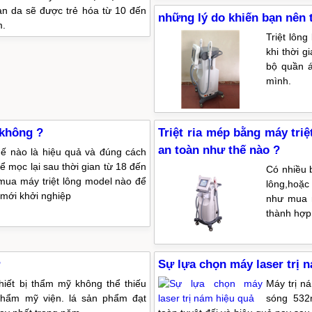
àn da sẽ được trẻ hóa từ 10 đến
những lý do khiến bạn nên t
m.
Triệt lôn
khi thời 
bộ quần á
mình.
 không ?
Triệt ria mép bằng máy triệ
an toàn như thế nào ?
thế nào là hiệu quả và đúng cách
ể mọc lại sau thời gian từ 18 đến
Có nhiều 
mua máy triệt lông model nào để
lông,hoặc
 mới khởi nghiệp
như mua m
thành hợp
Sự lựa chọn máy laser trị 
thiết bị thẩm mỹ không thể thiếu
Máy trị n
 thẩm mỹ viện. lá sản phẩm đạt
sóng 532