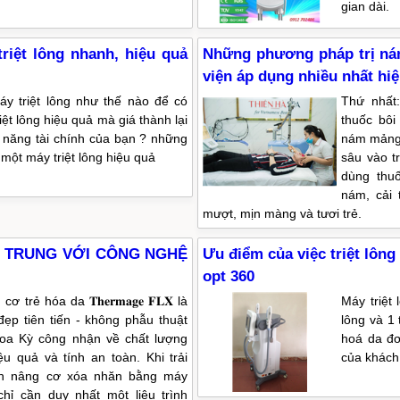
gian dài.
riệt lông nhanh, hiệu quả
Những phương pháp trị ná
viện áp dụng nhiều nhất hi
y triệt lông như thế nào để có
Thứ nhất
iệt lông hiệu quả mà giá thành lại
thuốc bôi
 năng tài chính của bạn ? những
nám mảng 
 một máy triệt lông hiệu quả
sâu vào t
dùng thu
nám, cải 
mượt, mịn màng và tươi trẻ.
Ẻ TRUNG VỚI CÔNG NGHỆ
Ưu điểm của việc triệt lông
opt 360
trẻ hóa da 𝐓𝐡𝐞𝐫𝐦𝐚𝐠𝐞 𝐅𝐋𝐗 là
Máy triệt
ẹp tiên tiến - không phẫu thuật
lông và 1 
oa Kỳ công nhận về chất lượng
hoá da đơ
u quả và tính an toàn. Khi trải
của khách
ình nâng cơ xóa nhăn bằng máy
𝐋𝐗 chỉ cần duy nhất một liệu trình