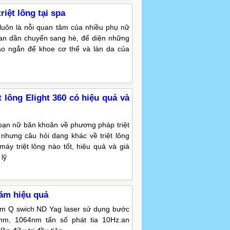
riệt lông tại spa
g luôn là nỗi quan tâm của nhiều phụ nữ
gian dần chuyển sang hè, để diện những
o ngắn để khoe cơ thể và làn da của
t lông Elight 360 có hiệu quả và
bạn nữ băn khoăn về phương pháp triệt
 nhưng câu hỏi dạng khác về triệt lông
áy triệt lông nào tốt, hiệu quả và giá
 lỹ
nám hiệu quả
ám Q swich ND Yag laser sử dụng bước
nm, 1064nm tấn số phát tia 10Hz.an