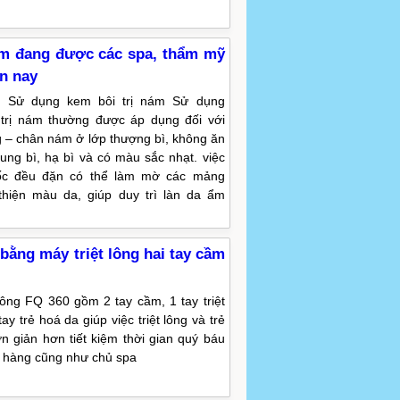
m đang được các spa, thẩm mỹ
ện nay
: Sử dụng kem bôi trị nám Sử dụng
 trị nám thường được áp dụng đối với
– chân nám ở lớp thượng bì, không ăn
rung bì, hạ bì và có màu sắc nhạt. việc
ốc đều đặn có thể làm mờ các mảng
thiện màu da, giúp duy trì làn da ẩm
 bằng máy triệt lông hai tay cầm
 lông FQ 360 gồm 2 tay cầm, 1 tay triệt
tay trẻ hoá da giúp việc triệt lông và trẻ
n giản hơn tiết kiệm thời gian quý báu
 hàng cũng như chủ spa