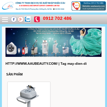
0912 702 486
HTTP://WWW.AAUBEAUTY.COM/ | Tag may-dien-di
SẢN PHẨM