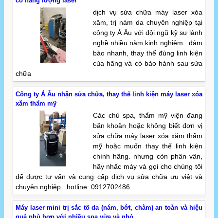
có năng lượng laser
dịch vụ sửa chữa máy laser xóa
xăm, trị nám da chuyên nghiệp tại
công ty Á Âu với đội ngũ kỹ sư lành
nghề nhiều năm kinh nghiệm . đảm
bảo nhanh, thay thế đúng linh kiện
của hãng và có bảo hành sau sửa
chữa
Công ty Á Âu nhận sửa chữa, thay thế linh kiện máy laser xóa
xăm thẩm mỹ
Các chủ spa, thẩm mỹ viện đang
băn khoăn hoặc không biết đơn vị
sửa chữa máy laser xóa xăm thẩm
mỹ hoặc muốn thay thế linh kiện
chính hãng. nhưng còn phân vân,
hãy nhấc máy và gọi cho chúng tôi
để được tư vấn và cung cấp dịch vụ sửa chữa ưu việt và
chuyên nghiệp . hotline: 0912702486
Máy laser mini trị sắc tố da (nám, bớt, chàm) an toàn và hiệu
quả phù hợp với nhiều spa vừa và nhỏ