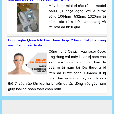
Máy laser mini trị sắc tố da, model
Aau-FQ1 hoạt động với 3 bước
sóng 1064nm, 532nm, 1320nm trị
nám, xóa xăm, bớt, tàn nhang và
trẻ hóa da hiệu quả
Công nghệ Qswich ND yag laser là gì ? bước đột phá trong
việc điều trị sắc tố da
Công nghệ Qswich yag laser được
ứng dụng với máy laser trị nám xóa
xăm với bước sóng cơ bản là
532nm trị nám tại lớp thượng bì
trên da Bước sóng 1064nm ít bị
phân tán và không gây xâm lấn có
thể đi sâu vào tận lớp hạ bì trên da tác động vào gốc nám
giúp loại bỏ hoàn toàn chân nám