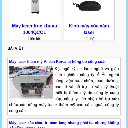
Máy laser trục khuỷu
Kính máy xóa xăm
1064QCCL
laser
Liên hệ
Liên hệ
BÀI VIẾT
Máy laser thẩm mỹ Aileen Korea bị hỏng bo công suất
Đội ngũ kỹ sư lành nghề và giàu
kinh nghiệm công ty Á Âu ngoài
công việc sửa chữa, bảo dưỡng,
bảo trì và hỗ trợ tư vấn kỹ thuật
thiết bị thẩm mỹ do công ty cung
cấp, công ty còn nhận hỗ trợ sửa
chữa các dòng máy laser thẩm mỹ cao cấp ngoài công ty
cung cấp
Máy laser xóa xăm, trị nám tàng nhang phát tia nhưng không