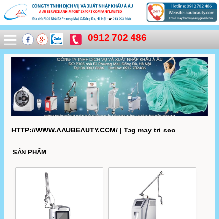
0912 702 486
HTTP://WWW.AAUBEAUTY.COM/ | Tag may-tri-seo
SẢN PHẨM