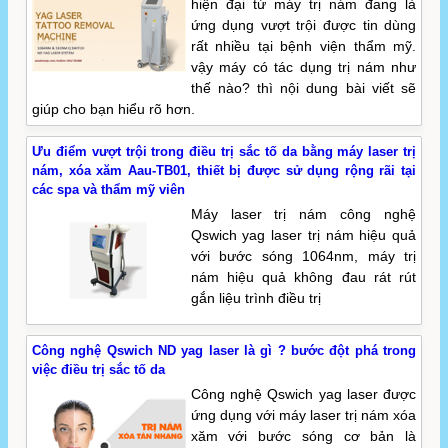
hiện đại từ máy trị nám đang là
ứng dụng vượt trội được tin dùng
rất nhiều tại bệnh viện thẩm mỹ.
vậy máy có tác dụng trị nám như
thế nào? thì nội dung bài viết sẽ
giúp cho bạn hiểu rõ hơn.
Ưu điểm vượt trội trong điều trị sắc tố da bằng máy laser trị
nám, xóa xăm Aau-TB01, thiết bị được sử dụng rộng rãi tại
các spa và thẩm mỹ viên
Máy laser trị nám công nghệ
Qswich yag laser trị nám hiệu quả
với bước sóng 1064nm, máy trị
nám hiệu quả không đau rát rút
gắn liệu trình điều trị
Công nghệ Qswich ND yag laser là gì ? bước đột phá trong
việc điều trị sắc tố da
Công nghệ Qswich yag laser được
ứng dụng với máy laser trị nám xóa
xăm với bước sóng cơ bản là