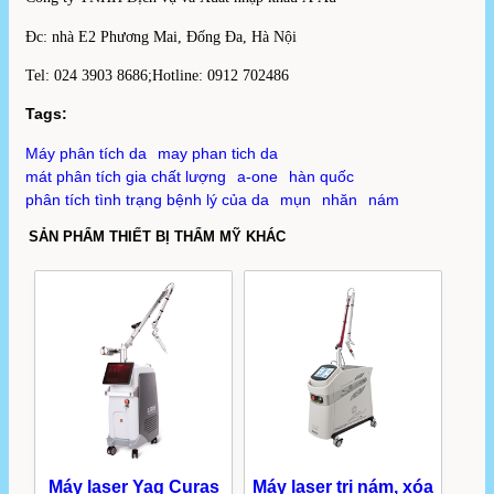
Đc: nhà E2 Phương Mai, Đống Đa, Hà Nội
Tel: 024 3903 8686;Hotline: 0912 702486
Tags:
Máy phân tích da
may phan tich da
mát phân tích gia chất lượng
a-one
hàn quốc
phân tích tình trạng bệnh lý của da
mụn
nhăn
nám
SẢN PHẨM THIẾT BỊ THẨM MỸ KHÁC
Máy laser Yag Curas
Máy laser trị nám, xóa