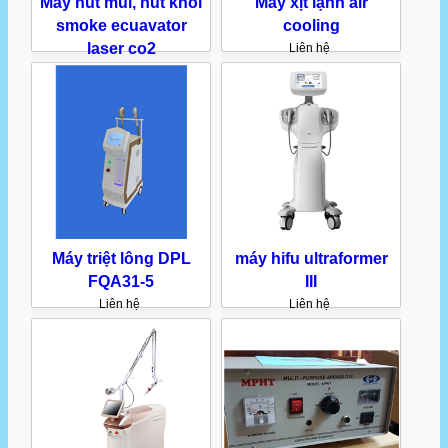
Máy hút mùi, hút khói
Máy xịt lạnh air
smoke ecuavator
cooling
laser co2
Liên hệ
Liên hệ
Máy triệt lông DPL
máy hifu ultraformer
FQA31-5
III
Liên hệ
Liên hệ