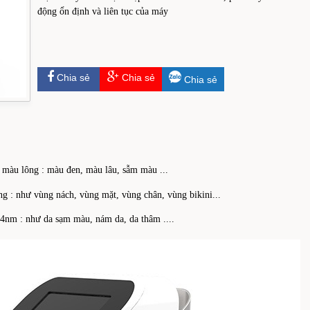
động ổn định và liên tục của máy
Chia sẻ
Chia sẻ
Chia sẻ
i màu lông : màu đen, màu lâu, sẫm màu ...
ng : như vùng nách, vùng mặt, vùng chân, vùng bikini...
64nm : như da sạm màu, nám da, da thâm ....