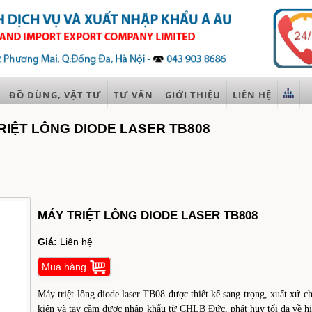
ĐỒ DÙNG, VẬT TƯ
TƯ VẤN
GIỚI THIỆU
LIÊN HỆ
RIỆT LÔNG DIODE LASER TB808
MÁY TRIỆT LÔNG DIODE LASER TB808
Giá:
Liên hệ
Mua hàng
Máy triệt lông diode laser TB08 được thiết kế sang trọng, xuất xứ c
kiện và tay cầm được nhập khẩu từ CHLB Đức, phát huy tối đa về hiệ