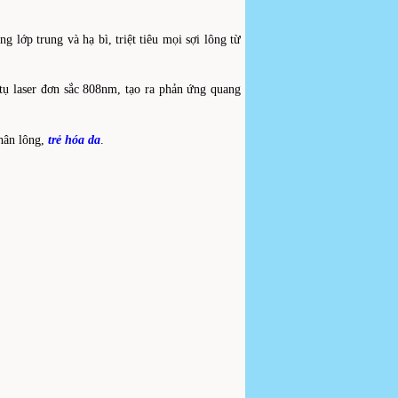
g lớp trung và hạ bì, triệt tiêu mọi sợi lông từ
tụ laser đơn sắc 808nm, tạo ra phản ứng quang
chân lông,
trẻ hóa da
.