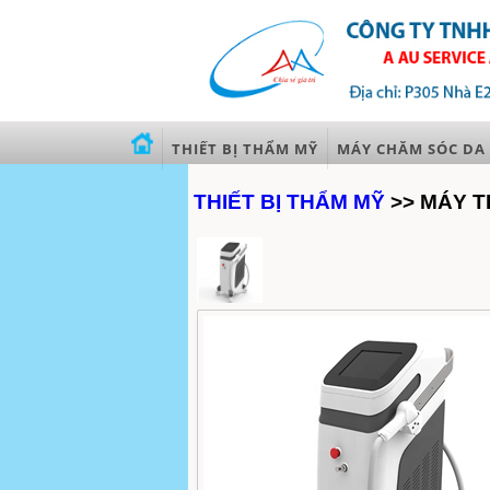
THIẾT BỊ THẨM MỸ
MÁY CHĂM SÓC DA
THIẾT BỊ THẨM MỸ
>> MÁY T