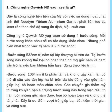
1. Công nghệ Qswich ND yag laserlà gì?
Đây là công nghệ tiên tiến của Mỹ với việc sử dụng hoạt chất
tinh thể Neodym Yttrium Aluminium Garnet phát liên tục tia
laser rắn theo chế độ xung ổn định, hiệu suất cao.
Công nghệ Qswich ND yag laser sử dụng 4 bước sóng. Mỗi
bước sóng khác nhau sẽ có tác dụng khác nhau. Nhưng phổ
biến nhất trong việc trị nám là 2 bước sóng:
-Bước sóng 532nm trị nám tại lớp thượng bì trên da. Tại bước
sóng này không thể loại bỏ hoàn toàn những gốc nám và nám
vẫn trở lại nếu bạn không bắn laser đúng theo liệu trình.
-Bước sóng 1064nm ít bị phân tán và không gây xâm lấn có
thể đi sâu vào tận lớp hạ bì trên da tác động vào gốc nám
giúp loại bỏ hoàn toàn chân nám. Các chuyên gia thẩm mỹ
thường khuyên bạn sử dụng bước sóng này trong việc điều trị
nám bởi những gốc nám được loại bỏ hoàn toàn và không thể
tái phát. Đây là ưu điểm vượt trội giúp bạn tiết kiệm thời gian
và công sức.