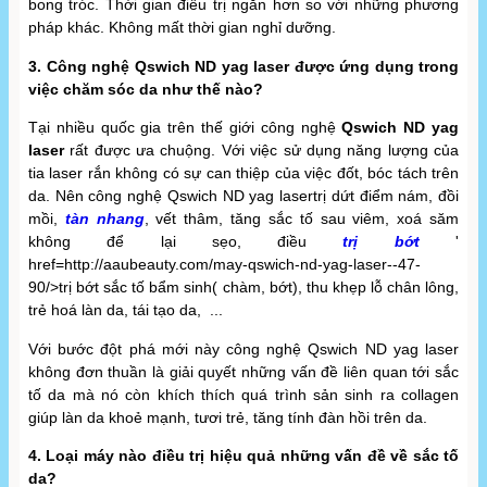
bong tróc. Thời gian điều trị ngắn hơn so với những phương
pháp khác. Không mất thời gian nghỉ dưỡng.
3. Công nghệ Qswich ND yag laser được ứng dụng trong
việc chăm sóc da như thế nào?
Tại nhiều quốc gia trên thế giới công nghệ
Qswich ND yag
laser
rất được ưa chuộng. Với việc sử dụng năng lượng của
tia laser rắn không có sự can thiệp của việc đốt, bóc tách trên
da. Nên công nghệ Qswich ND yag lasertrị dứt điểm nám, đồi
mồi,
tàn nhang
, vết thâm, tăng sắc tố sau viêm, xoá săm
không để lại sẹo, điều
trị bớt
'
href=http://aaubeauty.com/may-qswich-nd-yag-laser--47-
90/>trị bớt sắc tố bẩm sinh( chàm, bớt), thu khẹp lỗ chân lông,
trẻ hoá làn da, tái tạo da, ...
Với bước đột phá mới này công nghệ Qswich ND yag laser
không đơn thuần là giải quyết những vấn đề liên quan tới sắc
tố da mà nó còn khích thích quá trình sản sinh ra collagen
giúp làn da khoẻ mạnh, tươi trẻ, tăng tính đàn hồi trên da.
4. Loại máy nào điều trị hiệu quả những vấn đề về sắc tố
da?