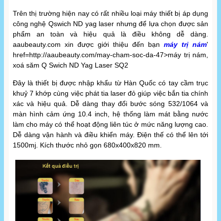
Trên thị trường hiện nay có rất nhiều loại máy thiết bị áp dụng
công nghệ Qswich ND yag laser nhưng để lựa chọn được sản
phẩm an toàn và hiệu quả là điều không dễ dàng.
aaubeauty.com xin được giới thiệu đến bạn
máy trị nám
'
href=http://aaubeauty.com/may-cham-soc-da-47>máy trị nám,
xoá săm Q Swich ND Yag Laser SQ2
Đây là thiết bị được nhập khẩu từ Hàn Quốc có tay cầm trục
khuỷ 7 khớp cùng việc phát tia laser đỏ giúp việc bắn tia chính
xác và hiệu quả. Dễ dàng thay đổi bước sóng 532/1064 và
màn hình cảm ứng 10.4 inch, hệ thống làm mát bằng nước
làm cho máy có thể hoạt động liên túc ở mức năng lượng cao.
Dễ dàng vận hành và điều khiển máy. Điện thế có thể lên tới
1500mj. Kích thước nhỏ gọn 680x400x820 mm.