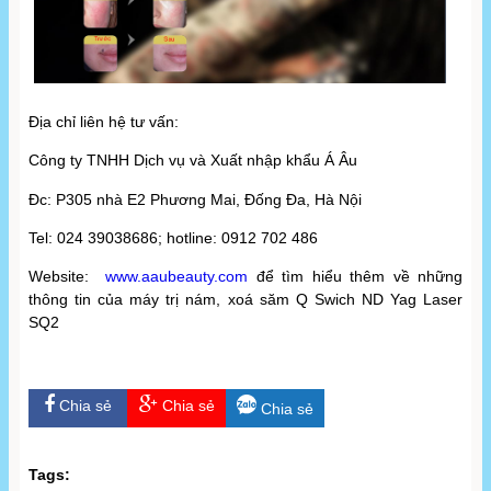
Địa chỉ liên hệ tư vấn:
Công ty TNHH Dịch vụ và Xuất nhập khẩu Á Âu
Đc: P305 nhà E2 Phương Mai, Đống Đa, Hà Nội
Tel: 024 39038686; hotline: 0912 702 486
Website:
www.
aaubeauty.com
để tìm hiểu thêm về những
thông tin của máy trị nám, xoá săm Q Swich ND Yag Laser
SQ2
Chia sẻ
Chia sẻ
Chia sẻ
Tags: