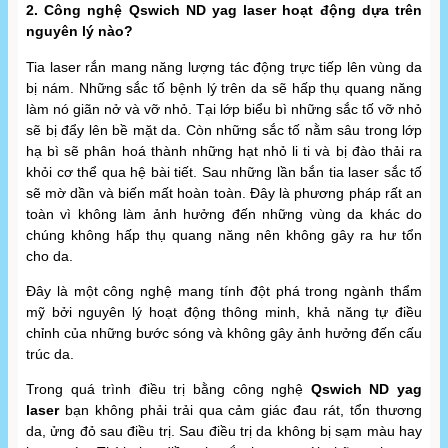
2. Công nghệ Qswich ND yag laser hoạt động dựa trên
nguyên lý nào?
Tia laser rắn mang năng lượng tác động trực tiếp lên vùng da
bị nám. Những sắc tố bệnh lý trên da sẽ hấp thụ quang năng
làm nó giãn nở và vỡ nhỏ. Tại lớp biểu bì những sắc tố vỡ nhỏ
sẽ bị đẩy lên bề mặt da. Còn những sắc tố nằm sâu trong lớp
hạ bì sẽ phân hoá thành những hạt nhỏ li ti và bị đào thải ra
khỏi cơ thể qua hệ bài tiết. Sau những lần bắn tia laser sắc tố
sẽ mờ dần và biến mất hoàn toàn. Đây là phương pháp rất an
toàn vì không làm ảnh hưởng đến những vùng da khác do
chúng không hấp thụ quang năng nên không gây ra hư tổn
cho da.
Đây là một công nghệ mang tính đột phá trong ngành thẩm
mỹ bởi nguyên lý hoạt động thông minh, khả năng tự điều
chỉnh của những bước sóng và không gây ảnh hưởng đến cấu
trúc da.
Trong quá trình điều trị bằng công nghệ
Qswich ND yag
laser
bạn không phải trải qua cảm giác đau rát, tổn thương
da, ửng đỏ sau điều trị. Sau điều trị da không bị sạm màu hay