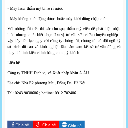
- Máy laser thẩm mỹ bị rò rỉ nước
- Máy không khởi động được hoặc máy khởi động chập chờn
Với những lỗi trên thì các chủ spa, thẩm mỹ viện dễ phát hiện nhận
biết. nhưng chưa biết chọn đơn vị tư vấn sửa chữa chuyên nghiệp .
vậy hãy liên lạc ngay với công ty chúng tôi, chúng tôi có đội ngũ kỹ
sư trình độ cao và kinh nghiệp lâu năm cam kết sẽ tư vấn đúng và
thay thế linh kiện chính hãng cho quý khách
Liên hệ:
Công ty TNHH Dịch vụ và Xuất nhập khẩu Á ÂU
Địa chỉ: Nhà E2 phương Mai, Đống Đa, Hà Nội
Tel: 0243 9038686 ; hotline: 0912 702486
Chia sẻ
Chia sẻ
Chia sẻ