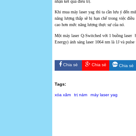
nhận kết quả điều trị.
Khi mua máy laser yag thì ta cần lưu ý đến m
năng lượng thấp sẽ bị hạn chế trong việc điề
cao hơn mức năng lượng thực sự của nó.
Một máy laser Q-Switched với 1 buồng laser b
Energy) ánh sáng laser 1064 nm là 1J và pulse
Chia sẻ
Chia sẻ
Chia sẻ
Tags:
xóa xăm
trị nám
máy laser yag