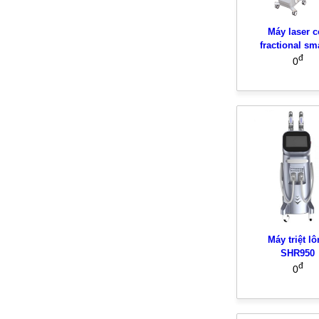
Máy laser c
fractional sm
đ
0
Máy triệt l
SHR950
đ
0