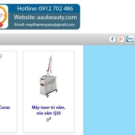
Curas
Máy laser trị nám,
xóa xăm Q10
đ
0