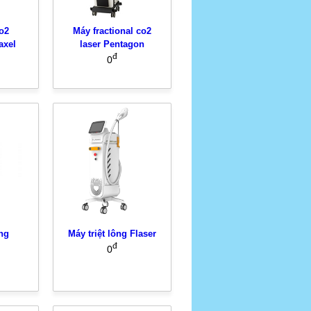
o2
Máy fractional co2
axel
laser Pentagon
đ
0
ông
Máy triệt lông Flaser
đ
0