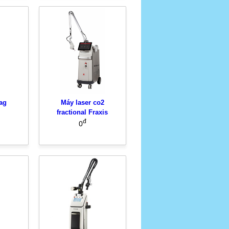
ag
Máy laser co2
fractional Fraxis
đ
0