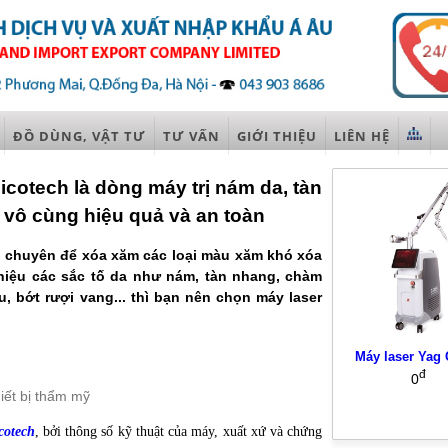
ĐỒ DÙNG, VẬT TƯ
TƯ VẤN
GIỚI THIỆU
LIÊN HỆ
icotech là dòng máy trị nám da, tàn
vô cùng hiệu quả và an toàn
d chuyên để xóa xăm các loại màu xăm khó xóa
ị hiệu các sắc tố da như nám, tàn nhang, chàm
u, bớt rượi vang... thì bạn nên chọn máy laser
Máy laser Yag 
đ
0
iết bị thẩm mỹ
cotech
, bởi thông số kỹ thuật của máy, xuất xứ và chứng