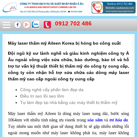
0912 702 486
Máy laser thẩm mỹ Aileen Korea bị hỏng bo công suất
Đội ngũ kỹ sư lành nghề và giàu kinh nghiệm công ty Á
Âu ngoài công việc sửa chữa, bảo dưỡng, bảo trì và hỗ
trợ tư vấn kỹ thuật thiết bị thẩm mỹ do công ty cung cấp,
công ty còn nhận hỗ trợ sửa chữa các dòng máy laser
thẩm mỹ cao cấp ngoài công ty cung cấp
Công nghệ cấy phấn làm đẹp da
Điều trị sẹo lồi sẹo lõm
Tự làm đẹp tại nhà bằng các máy thiết bị thẩm mỹ
Máy laser thẩm mỹ Aileen là dòng máy laser xung dài, bước sóng
1064nm với nhiều tính năng ưu vieetk trong
xóa xăm
và
trẻ hóa da
.
Tuy nhiên sau một thời gian sử dụng thiết bị sẽ gặp nhiều những lỗi
ngoài mong muốn như máy laser không phát tia, máy laser không