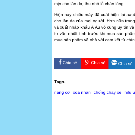
mịn cho làn da, thu nhỏ lỗ chân lông.
Hiện nay chiếc máy đã xuất hiện tại aau
cho làn da của mọi người. Hơn nữa tran
và xuất nhập khẩu Á Âu vô cùng uy tín và
tư vấn nhiệt tình trước khi mua sản phẩ
mua sản phẩm về nhà với cam kết từ chín
Chia sẻ
Chia sẻ
Chia sẻ
Tags:
nâng cơ
xóa nhăn
chống chảy xệ
hifu 