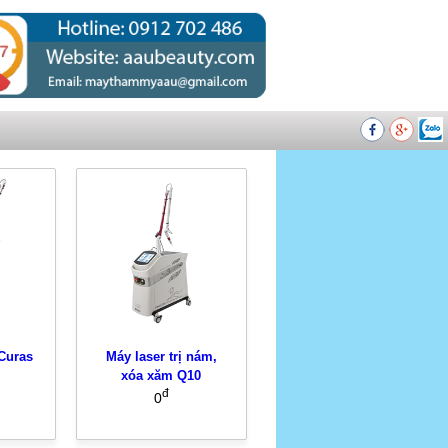
Curas
Máy laser trị nám,
xóa xăm Q10
đ
0