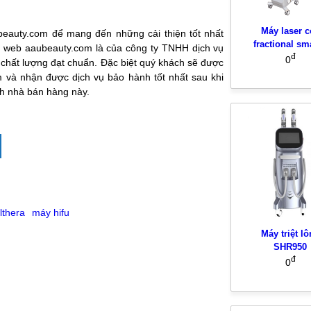
Máy laser c
beauty.com để mang đến những cải thiện tốt nhất
fractional sm
g web aaubeauty.com là của công ty TNHH dịch vụ
đ
0
 chất lượng đạt chuẩn. Đặc biệt quý khách sẽ được
m và nhận được dịch vụ bảo hành tốt nhất sau khi
h nhà bán hàng này.
ulthera
máy hifu
Máy triệt l
SHR950
đ
0