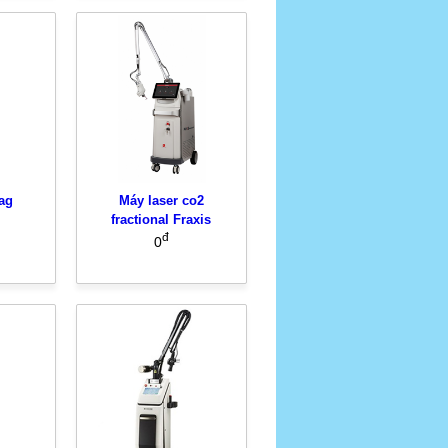
ag
Máy laser co2
fractional Fraxis
đ
0