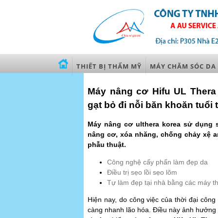
THIẾT BỊ THẨM MỸ
MÁY CHĂM SÓC DA
Máy nâng cơ Hifu UL Thera 
gạt bỏ đi nỗi băn khoăn tuổi 
Máy nâng cơ ulthera korea sử dụng 
nâng cơ, xóa nhăng, chống chảy xệ 
phẫu thuật.
Công nghệ cấy phấn làm đẹp da
Điều trị sẹo lồi sẹo lõm
Tự làm đẹp tại nhà bằng các máy th
Hiện nay, do công việc của thời đại côn
càng nhanh lão hóa. Điều này ảnh hưởng 