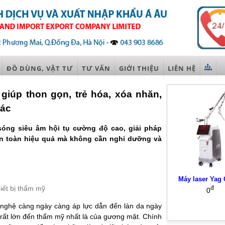
ĐỒ DÙNG, VẬT TƯ
TƯ VẤN
GIỚI THIỆU
LIÊN HỆ
giúp thon gọn, trẻ hóa, xóa nhăn,
tác
sóng siêu âm hội tụ cường độ cao, giải pháp
an toàn hiệu quả mà không cần nghỉ dưỡng và
Máy laser Yag 
iết bị thẩm mỹ
đ
0
g nghệ càng ngày càng áp lực dẫn đến làn da ngày
rất lớn đến thẩm mỹ nhất là của gương mặt. Chính