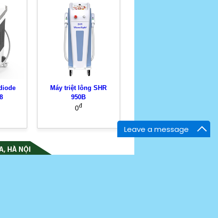
 diode
Máy triệt lông SHR
8
950B
đ
0
Leave a message
ẤT NHẬP KHẨU Á ÂU
g Đa, Hà Nội
02 100329
 0912 702 486
: maythammyaau@gmail.com