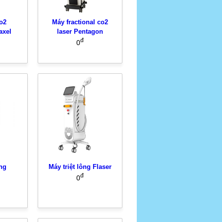
o2
Máy fractional co2
axel
laser Pentagon
đ
0
ông
Máy triệt lông Flaser
đ
0