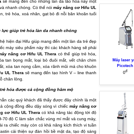
a
sẽ mang đến cho những làn da lão hóa này một
ả và nhanh chóng. Có thể nói
máy nâng cơ Hifu UL
n, trẻ hóa, xoá nhăn, gạt bỏ đi nỗi băn khoăn tuổi
 lực giúp trẻ hóa làn da nhanh chóng
hệ hiện đại Hifu giúp mang đến một làn da trẻ đẹp
hiếc máy siêu phẩm này thì các khách hàng sẽ phải
máy nâng cơ Hifu UL Thera
có thể giúp trẻ hóa,
Máy laser y
xóa tan bọng mắt, loại bỏ đuôi mắt, vết chân chim
Picotech
ắt, xóa tan nọng cằm, xóa rãnh mũi má cho khuôn
đ
0
fu UL Thera
sẽ mang đến tạo hình V – line thanh
lỗ chân lông.
 trẻ hóa được cả cộng đồng hâm mộ
hẳn các quý khách đã thấy được đây chính là một
cả cộng đồng đều dậy sóng vì chiếc
máy nâng cơ
g cơ Hifu UL Thera
có khả năng tác động tới độ
69-70 độ C làm săn chắc vùng mí mắt và cung mày,
ra chiếc máy còn có khả năng kích thích vi tuần
astin cải thiện sự đàn hồi bề mặt da, tạo độ sáng