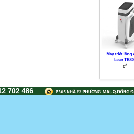
Máy triệt lông
laser TB80
đ
0
12 702 486
CÔNG TY TNHH DỊCH VỤ VÀ XU
Add : Nhà E2 Phương Mai, Q.Đốn
Tel: 024 3903 8686 ; Hotline: 09
Điện thoại: 04 390 8686 - Mobile:
Website: aaubeauty.com - Email