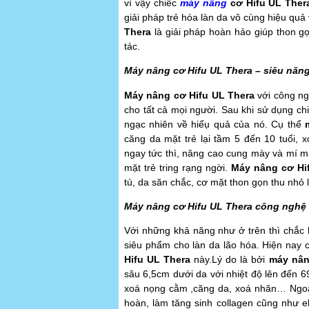
vì vậy chiếc
máy nâng
cơ Hifu UL Ther
giải pháp trẻ hóa làn da vô cùng hiệu qu
Thera
là giải pháp hoàn hảo giúp thon gọ
tác.
Máy nâng cơ Hifu UL Thera – siêu năng
Máy nâng cơ Hifu UL Thera
với công ng
cho tất cả mọi người. Sau khi sử dụng c
ngạc nhiên về hiểụ quả của nó. Cụ thể
căng da mặt trẻ lại tầm 5 đến 10 tuổi, 
ngay tức thì, nâng cao cung mày và mí m
mặt trẻ tring rạng ngời.
Máy nâng cơ Hi
tú, da săn chắc, cơ mặt thon gọn thu nhỏ 
Máy nâng cơ Hifu UL Thera công nghệ
Với những khả năng như ở trên thì chắc 
siêu phẩm cho làn da lão hóa. Hiện nay 
Hifu UL Thera
này.Lý do là bởi
máy nân
sâu 6,5cm dưới da với nhiệt độ lên đến 
xoá nọng cằm ,căng da, xoá nhăn… Ngoài 
hoàn, làm tăng sinh collagen cũng như el