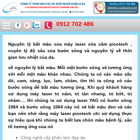
0912 702 486
Nguyên lý bắt màu của máy laser xóa xăm picotech ,
nuyên lý độ sâu của bước sóng và nguyên lý về thời
gian lưu nhiệt của da.
về nguyên lý bắt màu. Mỗi một bước sóng sẽ tương ứng
với mỗi một màu khác nhau. Chúng ta có các màu sắc
đỏ, cam, vàng, lục, lam, chàm, tím thì ta cũng có các
bước sóng để bắt màu tương ứng. Khi quý khách hàng
sử dụng máy laser trị nám, trị tàn nhang, trị bớt, trị
chàm…. thì chúng ta sử dụng laser YAG có bước sóng
1064 và bước sóng 1064 này nó sẽ bắt màu đen và các
bạn nên nhớ rằng máy laser picotech chỉ sử dụng thực
sự hiệu quả khi chúng ta biết lựa chòn màu bệnh lý, sắc
tố tương ứng của nó
Công nghệ cấy phấn làm đẹp da