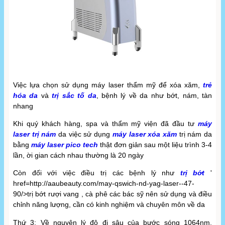
Việc lựa chọn sử dụng máy laser thẩm mỹ để xóa xăm,
trẻ
hóa da
và
trị sắc tố da
, bệnh lý về da như bớt, nám, tàn
nhang
Khi quý khách hàng, spa và thẩm mỹ viện đã đầu tư
máy
laser trị nám
da việc sử dụng
máy laser xóa xăm
trị nám da
bằng
máy laser pico tech
thật đơn giản sau một liệu trình 3-4
lần, ời gian cách nhau thường là 20 ngày
Còn đối với việc điều trị các bệnh lý như
trị bớt
'
href=http://aaubeauty.com/may-qswich-nd-yag-laser--47-
90/>trị bớt rượi vang , cà phê các bác sỹ nên sử dụng và điều
chỉnh năng lượng, cần có kinh nghiệm và chuyên môn về da
Thứ 3: Về nguyên lý độ đi sâu của bước sóng 1064nm,