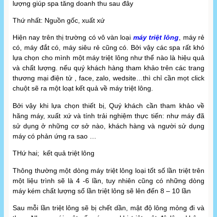
lượng giúp spa tăng doanh thu sau đây
Thứ nhất: Nguồn gốc, xuất xứ
Hiện nay trên thị trường có vô vàn loại
máy triệt lông
, máy rẻ
có, máy đắt có, máy siêu rẻ cũng có. Bởi vậy các spa rất khó
lựa chọn cho mình một máy triệt lông như thể nào là hiệu quả
và chất lượng. nếu quý khách hàng tham khảo trên các trang
thương mại điện tử , face, zalo, wedsite…thì chỉ cần mọt click
chuột sẽ ra một loạt kết quả về máy triệt lông.
Bởi vậy khi lựa chọn thiết bị, Quý khách cần tham khảo về
hãng máy, xuất xứ và tính trải nghiệm thực tiến: như máy đã
sử dụng ở những cơ sở nào, khách hàng và người sử dụng
máy có phản ứng ra sao …
THứ hai; kết quả triệt lông
Thông thường một dòng máy triệt lông loại tốt số lần triệt trên
một liệu trình sẽ là 4 -6 lần, tuy nhiên cũng có những dòng
máy kém chất lượng số lần triệt lông sẽ lên đến 8 – 10 lần
Sau mỗi lần triệt lông sẽ bị chết dần, mật độ lông mỏng đi và