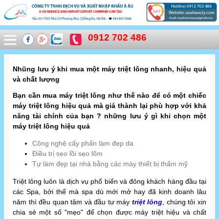
0912 702 486
Nhũng lưu ý khi mua một máy triệt lông nhanh, hiệu quả
và chất lượng
Bạn cần mua máy triệt lông như thế nào để có một chiếc
máy triệt lông hiệu quả mà giá thành lại phù hợp với khả
năng tài chính của bạn ? những lưu ý gì khi chọn một
máy triệt lông hiệu quả
Công nghệ cấy phấn làm đẹp da
Điều trị sẹo lồi sẹo lõm
Tự làm đẹp tại nhà bằng các máy thiết bị thẩm mỹ
Triệt lông luôn là dịch vụ phổ biến và đông khách hàng đầu tại
các Spa, bởi thế mà spa dù mới mở hay đã kinh doanh lâu
năm thì đều quan tâm và đầu tư máy
triệt lông
, chúng tôi xin
chia sẻ một số "mẹo" để chọn được máy triệt hiệu và chất