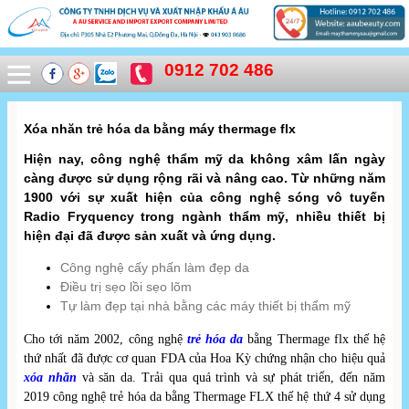
0912 702 486
Xóa nhăn trẻ hóa da bằng máy thermage flx
Hiện nay, công nghệ thẩm mỹ da không xâm lấn ngày
càng được sử dụng rộng rãi và nâng cao. Từ những năm
1900 với sự xuất hiện của công nghệ sóng vô tuyến
Radio Fryquency trong ngành thẩm mỹ, nhiều thiết bị
hiện đại đã được sản xuất và ứng dụng.
Công nghệ cấy phấn làm đẹp da
Điều trị sẹo lồi sẹo lõm
Tự làm đẹp tại nhà bằng các máy thiết bị thẩm mỹ
Cho tới năm 2002, công nghệ
trẻ hóa da
bằng Thermage flx thế hệ
thứ nhất đã được cơ quan FDA của Hoa Kỳ chứng nhận cho hiệu quả
xóa nhăn
và săn da. Trải qua quá trình và sự phát triển, đến năm
2019 công nghệ trẻ hóa da bằng Thermage FLX thế hệ thứ 4 sử dụng