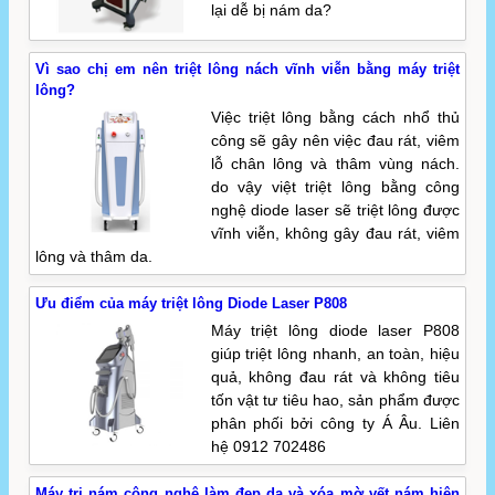
lại dễ bị nám da?
Vì sao chị em nên triệt lông nách vĩnh viễn bằng máy triệt
lông?
Việc triệt lông bằng cách nhổ thủ
công sẽ gây nên việc đau rát, viêm
lỗ chân lông và thâm vùng nách.
do vậy việt triệt lông bằng công
nghệ diode laser sẽ triệt lông được
vĩnh viễn, không gây đau rát, viêm
lông và thâm da.
Ưu điểm của máy triệt lông Diode Laser P808
Máy triệt lông diode laser P808
giúp triệt lông nhanh, an toàn, hiệu
quả, không đau rát và không tiêu
tốn vật tư tiêu hao, sản phẩm được
phân phối bởi công ty Á Âu. Liên
hệ 0912 702486
Máy trị nám công nghệ làm đẹp da và xóa mờ vết nám hiện