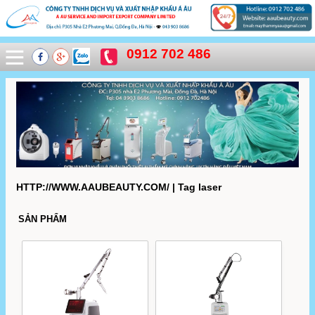
0912 702 486
HTTP://WWW.AAUBEAUTY.COM/ | Tag laser
SẢN PHẨM