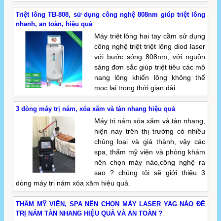
Triệt lông TB-808, sử dụng công nghệ 808nm giúp triệt lông
nhanh, an toàn, hiệu quả
Máy triệt lông hai tay cầm sử dụng
công nghệ triệt triệt lông diod laser
với bước sóng 808nm, với nguồn
sáng đơn sắc giúp triệt tiêu các mô
nang lông khiến lông không thể
mọc lại trong thới gian dài.
3 dòng máy trị nám, xóa xăm và tàn nhang hiệu quả
Máy trị nám xóa xăm và tàn nhang,
hiện nay trên thị trường có nhiều
chủng loại và giá thành, vậy các
spa, thẩm mỹ viện và phòng khám
nên chọn máy nào,công nghệ ra
sao ? chúng tôi sẽ giới thiệu 3
dòng máy trị nám xóa xăm hiệu quả.
THẨM MỸ VIỆN, SPA NÊN CHỌN MÁY LASER YAG NÀO ĐỂ
TRỊ NÁM TÀN NHANG HIỆU QUẢ VÀ AN TOÀN ?