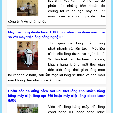
liệu trình xóa xăm như thế nào, để
phúc đáp những băn khoăn đó
chúng tôi khuên bạn hãy đầu tư
máy laser xóa xăm picotech tại
công ty Á Âu phân phối.
Máy triệt lông diode laser TB808 với nhiều ưu điểm vượt trội
so với máy triệt lông công nghệ IPL
Thời gian triệt lông ngắn, xung
phát nhanh và liên tục : Một liệu
trình triệt lông được rút ngắn lại từ
3-5 lần triệt đem lại hiệu quả cao,
khách hàng không mất thời gian
đến triệt lông, thời gian lông mọc
lại khoảng 2 năm, sau lần mọc lại lông sẽ thưa và ngã màu
nâu không đen như trước khi triệt
Chăm sóc da đúng cách sau khi triệt lông cho khách hàng
bằng máy triệt lông opt 360 hoặc máy triệt lông diode laser
tb808
Việc triệt lông bằng máy triệt lông
công nghệ IPL hoặc công nghệ