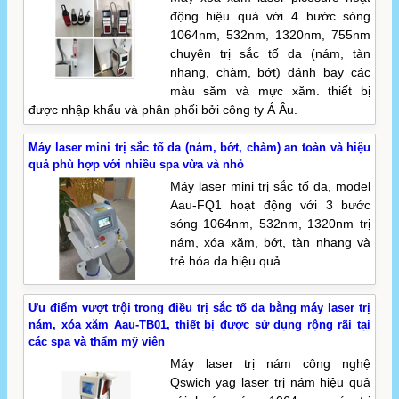
động hiệu quả với 4 bước sóng
1064nm, 532nm, 1320nm, 755nm
chuyên trị sắc tố da (nám, tàn
nhang, chàm, bớt) đánh bay các
màu săm và mực xăm. thiết bị
được nhập khẩu và phân phối bởi công ty Á Âu.
Máy laser mini trị sắc tố da (nám, bớt, chàm) an toàn và hiệu
quả phù hợp với nhiều spa vừa và nhỏ
Máy laser mini trị sắc tố da, model
Aau-FQ1 hoạt động với 3 bước
sóng 1064nm, 532nm, 1320nm trị
nám, xóa xăm, bớt, tàn nhang và
trẻ hóa da hiệu quả
Ưu điểm vượt trội trong điều trị sắc tố da bằng máy laser trị
nám, xóa xăm Aau-TB01, thiết bị được sử dụng rộng rãi tại
các spa và thẩm mỹ viên
Máy laser trị nám công nghệ
Qswich yag laser trị nám hiệu quả