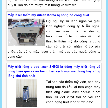
duy trì làn da ẩm mượt, mịn màng và tươi trẻ.
Máy laser thẩm mỹ Aileen Korea bị hỏng bo công suất
Đội ngũ kỹ sư lành nghề và giàu
kinh nghiệm công ty Á Âu ngoài
công việc sửa chữa, bảo dưỡng,
bảo trì và hỗ trợ tư vấn kỹ thuật
thiết bị thẩm mỹ do công ty cung
cấp, công ty còn nhận hỗ trợ sửa
chữa các dòng máy laser thẩm mỹ cao cấp ngoài công ty
cung cấp
Máy triệt lông diode laser SH808 là dòng máy triệt lông vô
cùng hiệu quả và an toàn, triệt sạch mọi màu lông hay vùng
lông khó tính nhất
Tại sao các thẩm mỹ viện, spa hay
trung tâm da liễu lại nên chọn máy
triệt lông diode laser sh808 ? bởi
tính ưu viêt vượt trội so với các
công nghệ triệt lông trước đây: