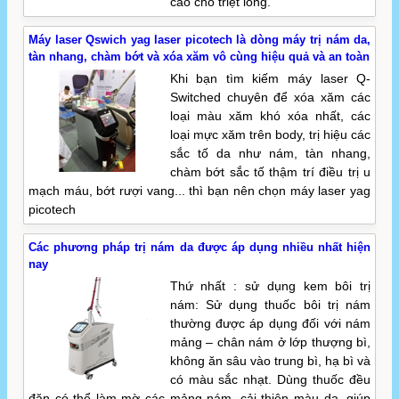
cao cho triệt lông.
Máy laser Qswich yag laser picotech là dòng máy trị nám da,
tàn nhang, chàm bớt và xóa xăm vô cùng hiệu quả và an toàn
Khi bạn tìm kiếm máy laser Q-
Switched chuyên để xóa xăm các
loại màu xăm khó xóa nhất, các
loại mực xăm trên body, trị hiệu các
sắc tố da như nám, tàn nhang,
chàm bớt sắc tố thậm trí điều trị u
mạch máu, bớt rượi vang... thì bạn nên chọn máy laser yag
picotech
Các phương pháp trị nám da được áp dụng nhiều nhất hiện
nay
Thứ nhất : sử dụng kem bôi trị
nám: Sử dụng thuốc bôi trị nám
thường được áp dụng đối với nám
mảng – chân nám ở lớp thượng bì,
không ăn sâu vào trung bì, hạ bì và
có màu sắc nhạt. Dùng thuốc đều
đặn có thể làm mờ các mảng nám, cải thiện màu da, giúp