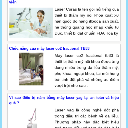
viện
Laser Curas là tên gọi nổi tiếng của
thiết bị thẩm mỹ nội khoa xuất xứ
hàn quốc do hãng illooda sản xuất,
hệ thống quang học nhập khẩu từ
Đức, thiết bị đạt chuẩn FDA Hoa kỳ
Chức năng của máy laser co2 fractional TB33
Máy laser co2 fractional tb33 là
thiết bị thẩm mỹ nội khoa được ứng
dụng nhiều trong da liễu thẩm mỹ,
phụ khoa, ngoại khoa, tai mũi họng
bởi tính đột phá và những ưu điểm
vượt trội như sau :
Vì sao điều trị nám bằng máy laser yag lại an toàn và hiệu
quả ?
Laser yag là công nghệ đột phá
trong điều trị các bệnh về da liễu.
Phương pháp này đặc biệt hiệu
quả trong điều trị nám da đặc biệt