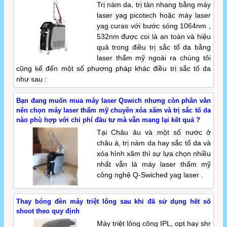
Trị nám da, trị tàn nhang bằng máy
laser yag picotech hoặc máy laser
yag curas với bước sóng 1064nm ,
532nm được coi là an toàn và hiệu
quả trong điều trị sắc tố da bằng
laser thẩm mỹ ngoài ra chúng tôi
cũng kể đến một số phương pháp khác điều trị sắc tố da
như sau :
Bạn đang muốn mua máy laser Qswich nhưng còn phân vân
nên chọn máy laser thẩm mỹ chuyên xóa xăm và trị sắc tố da
nào phù hợp với chi phí đầu tư mà vẫn mang lại kết quả ?
Tại Châu âu và một số nước ở
châu á, trị nám da hay sắc tố da và
xóa hình xăm thì sự lựa chọn nhiều
nhất vẫn lá máy laser thẩm mỹ
công nghệ Q-Swiched yag laser .
Thay bóng đèn máy triệt lông sau khi đã sử dụng hết số
shoot theo quy định
Máy triệt lông công IPL, opt hay shr